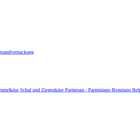
ersandverpackung
immelkäse
Schaf und Ziegenkäse
Parmesan - Parmigiano Reggiano
Bel