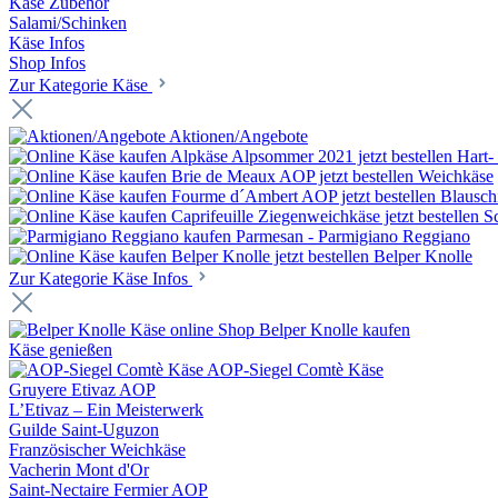
Käse Zubehör
Salami/Schinken
Käse Infos
Shop Infos
Zur Kategorie Käse
Aktionen/Angebote
Hart-
Weichkäse
Blausch
S
Parmesan - Parmigiano Reggiano
Belper Knolle
Zur Kategorie Käse Infos
Belper Knolle kaufen
Käse genießen
AOP-Siegel Comtè Käse
Gruyere Etivaz AOP
L’Etivaz – Ein Meisterwerk
Guilde Saint-Uguzon
Französischer Weichkäse
Vacherin Mont d'Or
Saint-Nectaire Fermier AOP