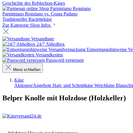
Geschichte des Reblochon-Käses
Parmigiano Reggiano
Parmigiano Reggiano vs. Grana Padano
Traditioneller Raclettekäse
Zur Kategorie Shop Infos
Versandtage
24/7 Abholbox
Entsorgungshinweise V
Versandkosten
Password vergessen
Menü schließen
Käse
Aktionen/Angebote
Hart- und Schnittkäse
Weichkäse
Blausch
Belper Knolle mit Holzdose (Holzkeller)