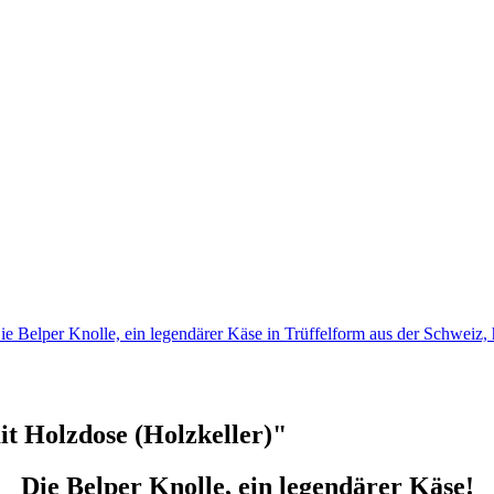
ie Belper Knolle, ein legendärer Käse in Trüffelform aus der Schweiz,
t Holzdose (Holzkeller)"
Die Belper Knolle, ein legendärer Käse!