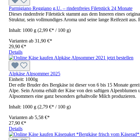
Parmigiano Reggiano g.U. – rindenfreies Filetstück 24 Monate
Dieses rindenfreie Filetstück stammt aus dem Inneren eines origin
Struktur, sein vollmundiges Aroma und seine lange Reifezeit aus. P
Inhalt:
1000 g
(2,99 €* / 100 g)
Varianten ab
31,90 €*
29,90 €*
Details
Alpkäse Alpsommer 2025
Einheit:
1000g
Der edle Bruder des Bergkäse ist dieser von 6 bis 15 Monate gere
Alpe. Sein Aroma erhält der Käse von den saftigen Alpenblumen u
Alpsommers eine ganz besonders gehaltvolle Milch produzieren.
Inhalt:
1000 g
(2,79 €* / 100 g)
Varianten ab
5,58 €*
27,90 €*
Details