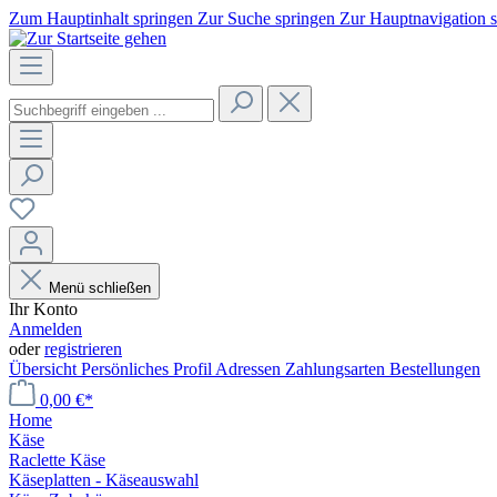
Zum Hauptinhalt springen
Zur Suche springen
Zur Hauptnavigation 
Menü schließen
Ihr Konto
Anmelden
oder
registrieren
Übersicht
Persönliches Profil
Adressen
Zahlungsarten
Bestellungen
0,00 €*
Home
Käse
Raclette Käse
Käseplatten - Käseauswahl