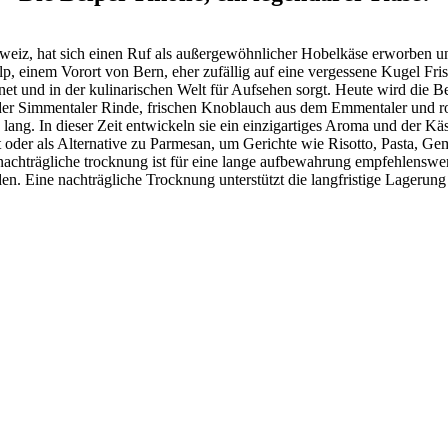
hweiz, hat sich einen Ruf als außergewöhnlicher Hobelkäse erworben u
lp, einem Vorort von Bern, eher zufällig auf eine vergessene Kugel Fris
et und in der kulinarischen Welt für Aufsehen sorgt. Heute wird die 
 der Simmentaler Rinde, frischen Knoblauch aus dem Emmentaler und r
ang. In dieser Zeit entwickeln sie ein einzigartiges Aroma und der Käs
t oder als Alternative zu Parmesan, um Gerichte wie Risotto, Pasta, Ge
nachträgliche trocknung ist für eine lange aufbewahrung empfehlenswert,
n. Eine nachträgliche Trocknung unterstützt die langfristige Lagerung