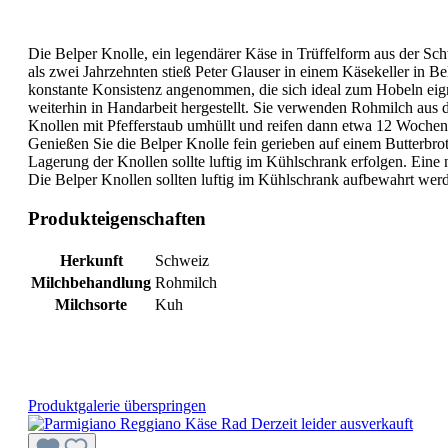
Die Belper Knolle, ein legendärer Käse in Trüffelform aus der Sc
als zwei Jahrzehnten stieß Peter Glauser in einem Käsekeller in Be
konstante Konsistenz angenommen, die sich ideal zum Hobeln eign
weiterhin in Handarbeit hergestellt. Sie verwenden Rohmilch aus
Knollen mit Pfefferstaub umhüllt und reifen dann etwa 12 Wochen l
Genießen Sie die Belper Knolle fein gerieben auf einem Butterbro
Lagerung der Knollen sollte luftig im Kühlschrank erfolgen. Eine 
Die Belper Knollen sollten luftig im Kühlschrank aufbewahrt werde
Produkteigenschaften
Herkunft
Schweiz
Milchbehandlung
Rohmilch
Milchsorte
Kuh
Produktgalerie überspringen
Derzeit leider ausverkauft