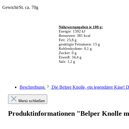
Gewicht/St. ca. 70g
Nährwertangaben je 100 g:
Energie: 1592 kJ
Brennwert: 381 kcal
Fett: 25,8 g
gesättigte Fettsäuren: 15 g
Kohlenhydrate: 0,1 g
Zucker: 0 g
Eiweiß: 34,4 g
Salz: 1,2 g
Beschreibung
Die Belper Knolle, ein legendärer Käse! D
Menü schließen
Produktinformationen "Belper Knolle mi