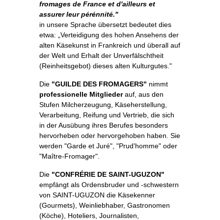
fromages de France et d'ailleurs et
assurer leur pérénnité."
in unsere Sprache übersetzt bedeutet dies
etwa: „Verteidigung des hohen Ansehens der
alten Käsekunst in Frankreich und überall auf
der Welt und Erhalt der Unverfälschtheit
(Reinheitsgebot) dieses alten Kulturgutes."
Die
"GUILDE DES FROMAGERS"
nimmt
professionelle Mitglieder
auf, aus den
Stufen Milcherzeugung, Käseherstellung,
Verarbeitung, Reifung und Vertrieb, die sich
in der Ausübung ihres Berufes besonders
hervorheben oder hervorgehoben haben. Sie
werden "Garde et Juré", "Prud'homme" oder
"Maître-Fromager".
Die
"CONFRÉRIE DE SAINT-UGUZON"
empfängt als Ordensbruder und -schwestern
von SAINT-UGUZON die Käsekenner
(Gourmets), Weinliebhaber, Gastronomen
(Köche), Hoteliers, Journalisten,