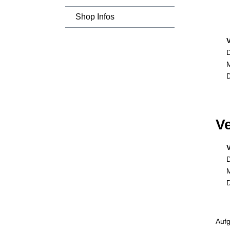
Shop Infos
D
M
D
Ve
D
M
D
Aufg