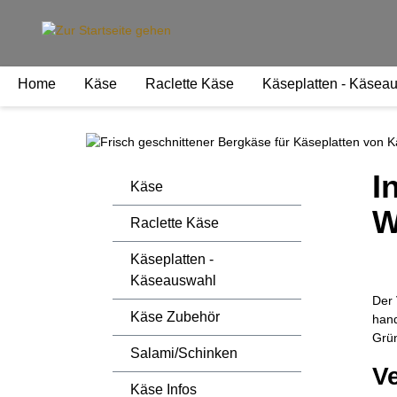
springen
Zur Hauptnavigation springen
Home
Käse
Raclette Käse
Käseplatten - Käsea
I
Käse
W
Raclette Käse
Käseplatten -
Käseauswahl
Der 
Käse Zubehör
hand
Grün
Salami/Schinken
V
Käse Infos