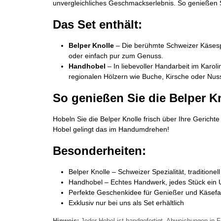
unvergleichliches Geschmackserlebnis. So genießen Sie 
Das Set enthält:
Belper Knolle
– Die berühmte Schweizer Käsespez
oder einfach pur zum Genuss.
Handhobel
– In liebevoller Handarbeit im Karol
regionalen Hölzern wie Buche, Kirsche oder Nu
So genießen Sie die Belper Kn
Hobeln Sie die Belper Knolle frisch über Ihre Gerich
Hobel gelingt das im Handumdrehen!
Besonderheiten:
Belper Knolle – Schweizer Spezialität, traditionell
Handhobel – Echtes Handwerk, jedes Stück ein 
Perfekte Geschenkidee für Genießer und Käsef
Exklusiv nur bei uns als Set erhältlich
Hinweis:
Jeder Hobel ist handgefertigt. Abweichungen in F