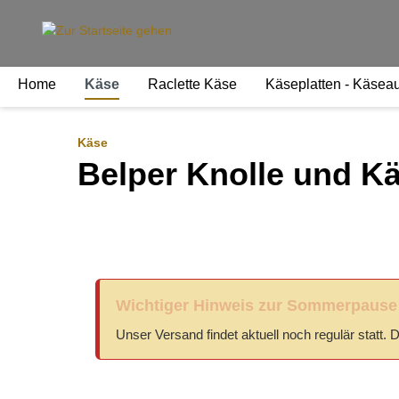
springen
Zur Hauptnavigation springen
Home
Käse
Raclette Käse
Käseplatten - Käsea
Käse
Belper Knolle und K
Wichtiger Hinweis zur Sommerpause
Unser Versand findet aktuell noch regulär statt.