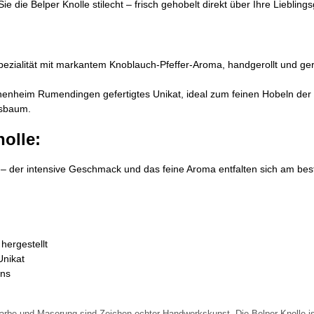
die Belper Knolle stilecht – frisch gehobelt direkt über Ihre Lieblings
ialität mit markantem Knoblauch-Pfeffer-Aroma, handgerollt und gereif
inenheim Rumendingen gefertigtes Unikat, ideal zum feinen Hobeln der B
ssbaum.
olle:
te – der intensive Geschmack und das feine Aroma entfalten sich am bes
 hergestellt
Unikat
ans
arbe und Maserung sind Zeichen echter Handwerkskunst. Die Belper Knolle ist 