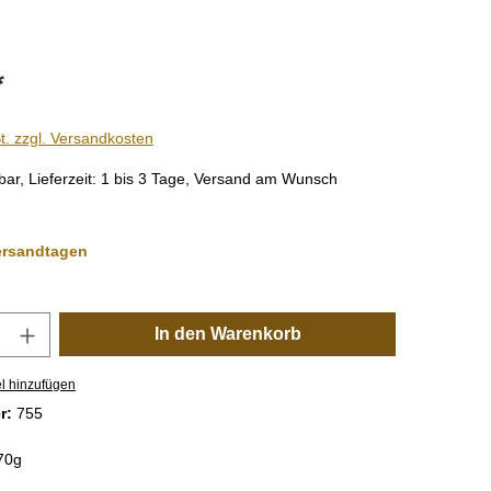
*
t. zzgl. Versandkosten
bar, Lieferzeit: 1 bis 3 Tage, Versand am Wunsch
ersandtagen
nzahl: Gib den gewünschten Wert ein oder 
In den Warenkorb
l hinzufügen
r:
755
 70g