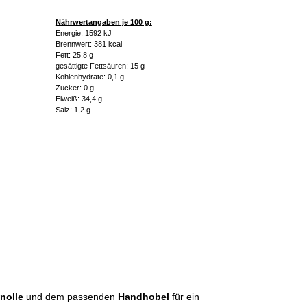
Nährwertangaben je 100 g:
Energie: 1592 kJ
Brennwert: 381 kcal
Fett: 25,8 g
gesättigte Fettsäuren: 15 g
Kohlenhydrate: 0,1 g
Zucker: 0 g
Eiweiß: 34,4 g
Salz: 1,2 g
nolle
und dem passenden
Handhobel
für ein