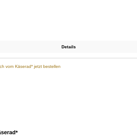
Details
äserad*