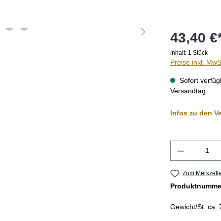
43,40 €
Inhalt:
1 Stück
Preise inkl. MwS
Sofort verfüg
Versandtag
Infos zu den V
Produkt A
Zum Merkzette
Produktnumme
Gewicht/St. ca.