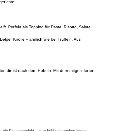
gerichte!
t. Perfekt als Topping für Pasta, Risotto, Salate
elper Knolle – ähnlich wie bei Trüffeln. Aus
ten direkt nach dem Hobeln. Mit dem mitgelieferten
ein Frischeprodukt – bitte kühl und trocken lagern.