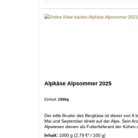
Alpkäse Alpsommer 2025
Einheit:
1000g
Der edle Bruder des Bergkäse ist dieser von 6 
Mai und September direkt auf der Alpe. Sein Aroma erhält der Käse von den saftigen Alpenblumen und -kräutern, die die Wiesen in diesen Höhen beheimaten. Diese
Alpwiesen dienen als Futterlieferant der Kühen
Inhalt:
1000 g
(2,79 €* / 100 g)