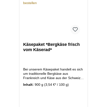
Käsepaket *Bergkäse frisch
vom Käserad*
Bei unserem Käsepaket handelt es sich
um traditionelle Bergkäse aus
Frankreich und Käse aus der Schweiz.
Hochwertige Bergkäse nach alten
Inhalt:
900 g
(3,54 €* / 100 g)
Herstellungsmethoden produziert und
gereift. Wir liefern Ihnen je nach
Verfügbarkeit unterschiedliche
Käsesorten mit jeweils ca. 150 bis 300
Gramm/Stück frisch vom ganzen