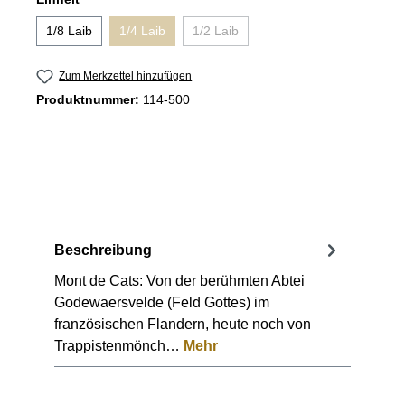
1/8 Laib
1/4 Laib
1/2 Laib
(Diese Option ist zurzeit nicht verfügbar.)
(Diese Option ist zurzeit nicht verfügbar
Zum Merkzettel hinzufügen
Produktnummer:
114-500
Beschreibung
Mont de Cats: Von der berühmten Abtei
Godewaersvelde (Feld Gottes) im
französischen Flandern, heute noch von
Trappistenmönch…
Mehr