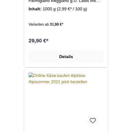
Parmigiano Reggiano g.U. Laibs mit
einer Reife von 24 Monaten. Der Käse
Inhalt:
1000 g
(2,99 €* / 100 g)
zeichnet sich durch seine typische
körnig-kristalline Struktur, sein
vollmundiges Aroma und seine lange
Varianten ab
31,90 €*
Reifezeit aus. Perfekt geeignet zum
frisch Reiben über Pasta, zum Hobeln,
für Antipasti oder pur als Delikatesse.
29,90 €*
Details