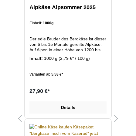
Alpkäse Alpsommer 2025
Einheit:
1000g
Der edle Bruder des Bergkäse ist dieser
von 6 bis 15 Monate gereifte Alpkäse.
Auf Alpen in einer Höhe von 1200 bis
1500 Meter entsteht dieser Bergkäse
Inhalt:
1000 g
(2,79 €* / 100 g)
zwischen Mai und September direkt auf
der Alpe. Sein Aroma erhält der Käse
von den saftigen Alpenblumen und -
Varianten ab
5,58 €*
kräutern, die die Wiesen in diesen
Höhen beheimaten. Diese Alpwiesen
dienen als Futterlieferant der Kühen die
27,90 €*
während des Alpsommers eine ganz
besonders gehaltvolle Milch
produzieren.
Details