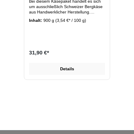
Bei diesem Käsepaket handelt es sich
um ausschließlich Schweizer Bergkäse
aus Handwerklicher Herstellung.
Hochwertige Rohmilchkäse nach alten
Inhalt:
900 g
(3,54 €* / 100 g)
Herstellungsmethoden produziert und
gereift. Wir liefern Ihnen je nach
Verfügbarkeit unterschiedliche
Käsesorten mit jeweils ca. 150 bis 300
Gramm/Stück frisch vom ganzen
Käserad geschnitten bis zum erreichen
31,90 €*
des Bestellwert. Diese Käseauswahl hat
ein Gewicht von ca. 800g bis 1,0 kg und
reicht für ca. 4 Personen als
Details
Hauptspeise oder für ca. 10 Personen
als Desert. Verrechnet wird jeweils der
aktuelle Preis der Käse wie er auch im
Online Shop einzeln zu bestellen ist.
Hier einen Auszug der Käse die in
diesem Käsepaket enthalten sein
können: Alicia Victoria, Schlossberger
reif, Appenberger, Aprés Soleil,
Schlossberger mild, Appenzeller,
Emmentaler, Gruyere, Alpkäse, . Alle
Käse lagern in unserem eigenen
Gewölbekeller bei 98% Luftfeuchte, das