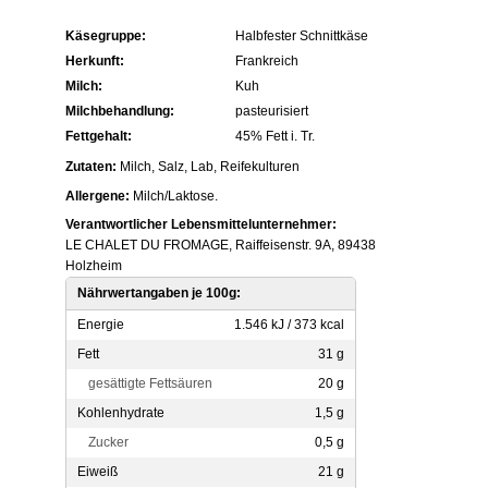
Käsegruppe:
Halbfester Schnittkäse
Herkunft:
Frankreich
Milch:
Kuh
Milchbehandlung:
pasteurisiert
Fettgehalt:
45% Fett i. Tr.
Zutaten:
Milch, Salz, Lab, Reifekulturen
Allergene:
Milch/Laktose.
Verantwortlicher Lebensmittelunternehmer:
LE CHALET DU FROMAGE, Raiffeisenstr. 9A, 89438
Holzheim
Nährwertangaben je 100g:
Energie
1.546 kJ / 373 kcal
Fett
31 g
gesättigte Fettsäuren
20 g
Kohlenhydrate
1,5 g
Zucker
0,5 g
Eiweiß
21 g