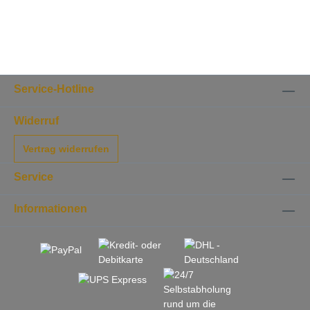
diesem Käsepaket enthalten sein
können: Alicia Victoria, Schlossberger
reif, Appenberger, Aprés Soleil,
Schlossberger mild, Appenzeller,
Emmentaler, Gruyere, Alpkäse, . Alle
Käse lagern in unserem eigenen
Gewölbekeller bei 98% Luftfeuchte, das
macht den Unterschied!
Service-Hotline
Widerruf
Vertrag widerrufen
Service
Informationen