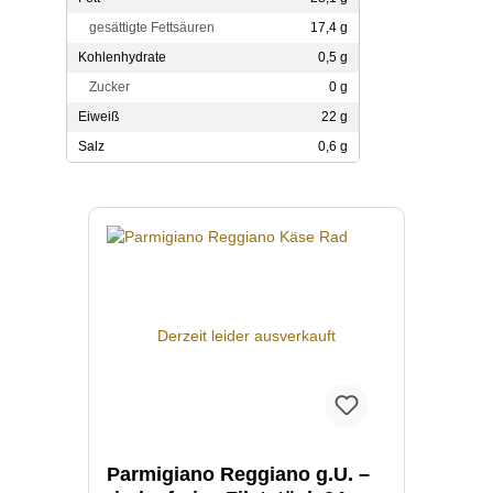
gesättigte Fettsäuren
17,4 g
Kohlenhydrate
0,5 g
Zucker
0 g
Eiweiß
22 g
Salz
0,6 g
Produktgalerie überspringen
Derzeit leider ausverkauft
Parmigiano Reggiano g.U. –