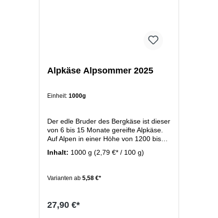
Alpkäse Alpsommer 2025
Einheit:
1000g
Der edle Bruder des Bergkäse ist dieser
von 6 bis 15 Monate gereifte Alpkäse.
Auf Alpen in einer Höhe von 1200 bis
1500 Meter entsteht dieser Bergkäse
Inhalt:
1000 g
(2,79 €* / 100 g)
zwischen Mai und September direkt auf
der Alpe. Sein Aroma erhält der Käse
von den saftigen Alpenblumen und -
Varianten ab
5,58 €*
kräutern, die die Wiesen in diesen
Höhen beheimaten. Diese Alpwiesen
dienen als Futterlieferant der Kühen die
27,90 €*
während des Alpsommers eine ganz
besonders gehaltvolle Milch