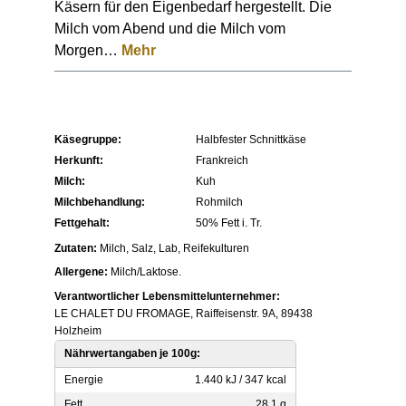
Käsern für den Eigenbedarf hergestellt. Die
Milch vom Abend und die Milch vom
Morgen…
Mehr
Käsegruppe:
Halbfester Schnittkäse
Herkunft:
Frankreich
Milch:
Kuh
Milchbehandlung:
Rohmilch
Fettgehalt:
50% Fett i. Tr.
Zutaten:
Milch, Salz, Lab, Reifekulturen
Allergene:
Milch/Laktose.
Verantwortlicher Lebensmittelunternehmer:
LE CHALET DU FROMAGE, Raiffeisenstr. 9A, 89438
Holzheim
Nährwertangaben je 100g:
Energie
1.440 kJ / 347 kcal
Fett
28,1 g