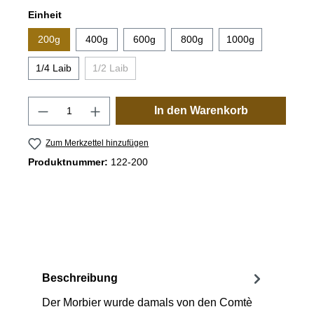
auswählen
Einheit
200g
400g
600g
800g
1000g
1/4 Laib
1/2 Laib
(Diese Option ist zurzeit nicht verfügbar.)
Produkt Anzahl: Gib den gewünschten Wert
In den Warenkorb
Zum Merkzettel hinzufügen
Produktnummer:
122-200
Beschreibung
Der Morbier wurde damals von den Comtè