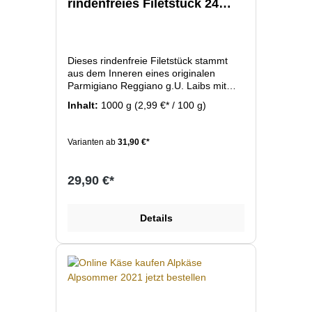
rindenfreies Filetstück 24
Monate
Dieses rindenfreie Filetstück stammt
aus dem Inneren eines originalen
Parmigiano Reggiano g.U. Laibs mit
einer Reife von 24 Monaten. Der Käse
Inhalt:
1000 g
(2,99 €* / 100 g)
zeichnet sich durch seine typische
körnig-kristalline Struktur, sein
vollmundiges Aroma und seine lange
Varianten ab
31,90 €*
Reifezeit aus. Perfekt geeignet zum
frisch Reiben über Pasta, zum Hobeln,
für Antipasti oder pur als Delikatesse.
29,90 €*
Details