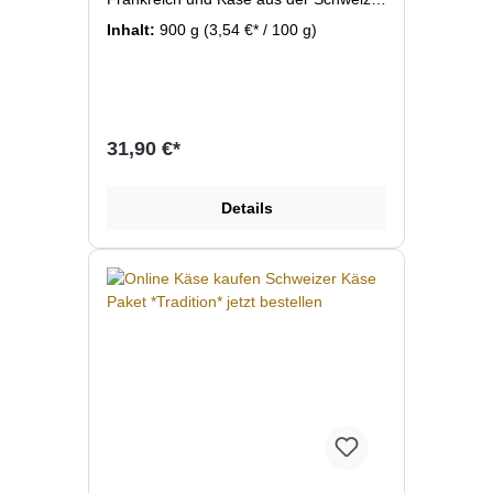
Hochwertige Bergkäse nach alten
Inhalt:
900 g
(3,54 €* / 100 g)
Herstellungsmethoden produziert und
gereift. Wir liefern Ihnen je nach
Verfügbarkeit unterschiedliche
Käsesorten mit jeweils ca. 150 bis 300
Gramm/Stück frisch vom ganzen
Käserad geschnitten bis zum erreichen
31,90 €*
des Bestellwert. Diese Käseauswahl hat
ein Gewicht von ca. 800g bis 1,3 kg und
reicht für ca. 5 Personen als
Details
Hauptspeise oder für ca. 12 Personen
als Desert. Verrechnet wird jeweils der
aktuelle Preis der Käse wie er auch im
Online Shop einzeln zu bestellen ist.
Hier einen Auszug der Käse die in
diesem Käsepaket enthalten sein
können: Comte jung und alt, Beaufort
ETE AOC, Gruyere, Etivaz, Alpage,
Schlossberger jung und alt, Abondance
fermier, Schweizer Emmentaler, Tomme
de Savoie, Cantal, Appenzeller, Aprés
Soleil, Morbier, Maxx, Freiburger
Vacherin. Alle Käse lagern in unserem
eigenen Gewölbekeller bei 98%