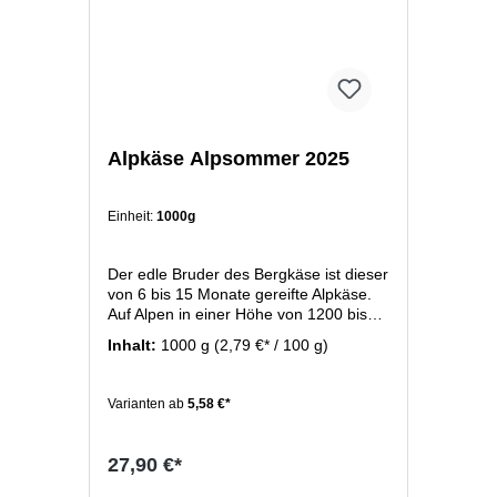
Alpkäse Alpsommer 2025
Einheit:
1000g
Der edle Bruder des Bergkäse ist dieser
von 6 bis 15 Monate gereifte Alpkäse.
Auf Alpen in einer Höhe von 1200 bis
1500 Meter entsteht dieser Bergkäse
Inhalt:
1000 g
(2,79 €* / 100 g)
zwischen Mai und September direkt auf
der Alpe. Sein Aroma erhält der Käse
von den saftigen Alpenblumen und -
Varianten ab
5,58 €*
kräutern, die die Wiesen in diesen
Höhen beheimaten. Diese Alpwiesen
dienen als Futterlieferant der Kühen die
27,90 €*
während des Alpsommers eine ganz
besonders gehaltvolle Milch