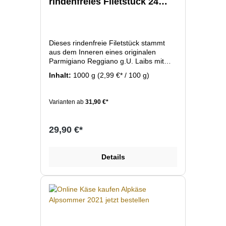
rindenfreies Filetstück 24
Monate
Dieses rindenfreie Filetstück stammt
aus dem Inneren eines originalen
Parmigiano Reggiano g.U. Laibs mit
einer Reife von 24 Monaten. Der Käse
Inhalt:
1000 g
(2,99 €* / 100 g)
zeichnet sich durch seine typische
körnig-kristalline Struktur, sein
vollmundiges Aroma und seine lange
Varianten ab
31,90 €*
Reifezeit aus. Perfekt geeignet zum
frisch Reiben über Pasta, zum Hobeln,
für Antipasti oder pur als Delikatesse.
29,90 €*
Details