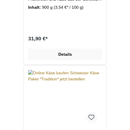
Hochwertige Bergkäse nach alten
Inhalt:
900 g
(3,54 €* / 100 g)
Herstellungsmethoden produziert und
gereift. Wir liefern Ihnen je nach
Verfügbarkeit unterschiedliche
Käsesorten mit jeweils ca. 150 bis 300
Gramm/Stück frisch vom ganzen
Käserad geschnitten bis zum erreichen
31,90 €*
des Bestellwert. Diese Käseauswahl hat
ein Gewicht von ca. 800g bis 1,3 kg und
reicht für ca. 5 Personen als
Details
Hauptspeise oder für ca. 12 Personen
als Desert. Verrechnet wird jeweils der
aktuelle Preis der Käse wie er auch im
Online Shop einzeln zu bestellen ist.
Hier einen Auszug der Käse die in
diesem Käsepaket enthalten sein
können: Comte jung und alt, Beaufort
ETE AOC, Gruyere, Etivaz, Alpage,
Schlossberger jung und alt, Abondance
fermier, Schweizer Emmentaler, Tomme
de Savoie, Cantal, Appenzeller, Aprés
Soleil, Morbier, Maxx, Freiburger
Vacherin. Alle Käse lagern in unserem
eigenen Gewölbekeller bei 98%
Luftfeuchte, das macht den