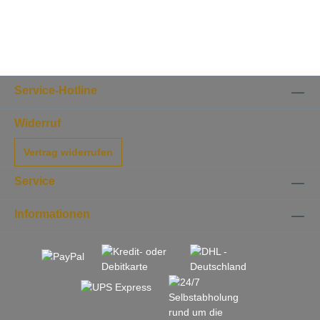
können: Alicia Victoria, Schlossberger
reif, Appenberger, Aprés Soleil,
Schlossberger mild, Appenzeller,
Emmentaler, Gruyere, Alpkäse, . Alle
Käse lagern in unserem eigenen
Gewölbekeller bei 98% Luftfeuchte, das
macht den Unterschied!
Service-Hotline
Widerruf
Vertrag widerrufen
Service
Informationen